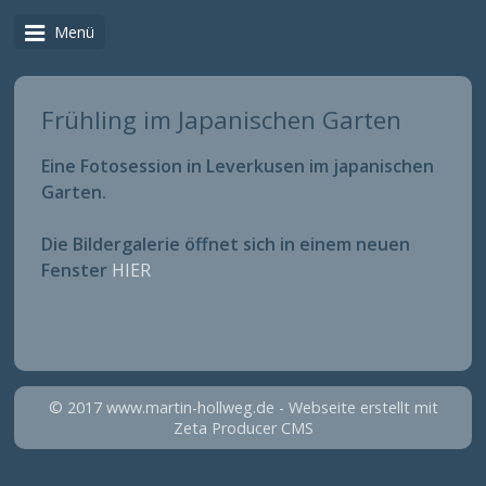
Menü
Frühling im Japanischen Garten
Eine Fotosession in Leverkusen im japanischen
Garten.
Die Bildergalerie öffnet sich in einem neuen
Fenster
HIER
© 2017 www.martin-hollweg.de -
Webseite erstellt mit
Zeta Producer CMS